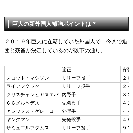
巨人の新外国人補強ポイントは？
２０１９年巨人に在籍していた外国人で、今まで退
団と残留が決定しているのが以下の通り。
適正
背番
スコット・マシソン
リリーフ投手
２０
ライアンクック
リリーフ投手
２４
クリスチャンビヤヌエバ
内野手
３３
ＣＣメルセデス
先発投手
４２
アレックス・ゲレーロ
外野手
４４
ヤングマン
先発投手
４９
サミュエルアダムス
リリーフ投手
９２