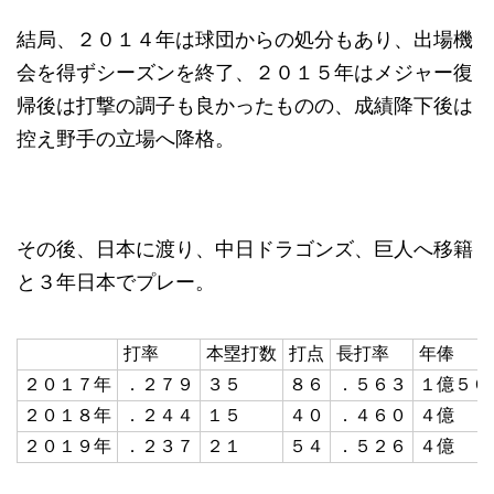
結局、２０１４年は球団からの処分もあり、出場機
会を得ずシーズンを終了、２０１５年はメジャー復
帰後は打撃の調子も良かったものの、成績降下後は
控え野手の立場へ降格。
その後、日本に渡り、中日ドラゴンズ、巨人へ移籍
と３年日本でプレー。
打率
本塁打数
打点
長打率
年俸
２０１７年
．２７９
３５
８６
．５６３
１億５０
２０１８年
．２４４
１５
４０
．４６０
４億
２０１９年
．２３７
２１
５４
．５２６
４億