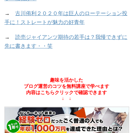
→
古川侑利２０２０年は巨人のローテーション投
手に！ストレートが魅力の好青年
→
読売ジャイアンツ期待の若手は？我慢できずに
先に書きます・・笑
趣味を活かした
ブログ運営のコツを無料講座で学べます
内容はこちらクリックで確認できます
↓ ↓