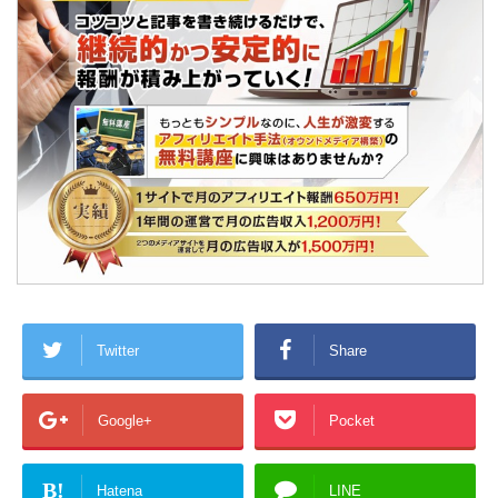
Twitter
Share
Google+
Pocket
B!
Hatena
LINE