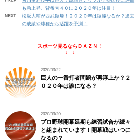
PREV
古川侑利投手は巨人で成績もアップか？帰国後に評価
も急上昇、背番号４０に２０２０年は注目！
NEXT
松坂大輔が西武復帰！２０２０年は復帰なるか？過去
の成績や球種から活躍を予測！
スポーツ見るならＤＡＺＮ！
↓ ↓
2020/03/22
巨人の一番打者問題が再浮上か？２
０２０年は誰になる？
2020/03/20
プロ野球開幕延期も練習試合が続々
と組まれています！開幕戦はいつに
なるの？