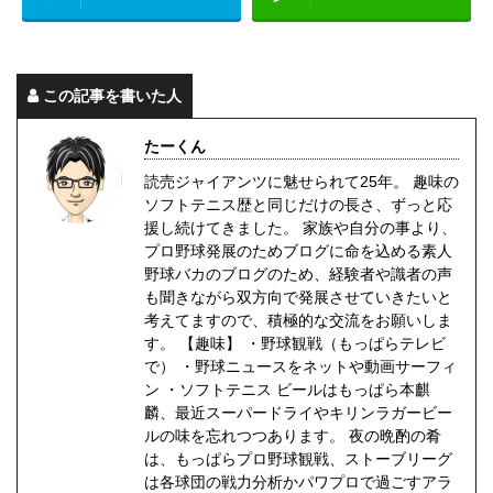
この記事を書いた人
たーくん
読売ジャイアンツに魅せられて25年。 趣味の
ソフトテニス歴と同じだけの長さ、ずっと応
援し続けてきました。 家族や自分の事より、
プロ野球発展のためブログに命を込める素人
野球バカのブログのため、経験者や識者の声
も聞きながら双方向で発展させていきたいと
考えてますので、積極的な交流をお願いしま
す。 【趣味】 ・野球観戦（もっぱらテレビ
で） ・野球ニュースをネットや動画サーフィ
ン ・ソフトテニス ビールはもっぱら本麒
麟、最近スーパードライやキリンラガービー
ルの味を忘れつつあります。 夜の晩酌の肴
は、もっぱらプロ野球観戦、ストーブリーグ
は各球団の戦力分析かパワプロで過ごすアラ