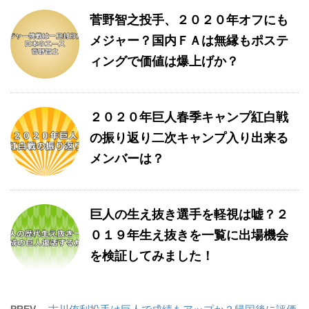
菅野智之投手、２０２０年オフにも
メジャー？国内ＦＡは無縁もポステ
ィングで価値は爆上げか？
２０２０年巨人春季キャンプ紅白戦
の振り返り二次キャンプ入り出来る
メンバーは？
巨人の生え抜き選手を軽視は嘘？２
０１９年生え抜きを一覧に出場機会
を検証してみました！