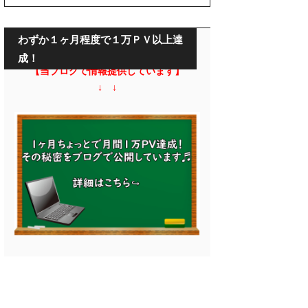
わずか１ヶ月程度で１万ＰＶ以上達
成！
【当ブログで情報提供しています】
↓ ↓