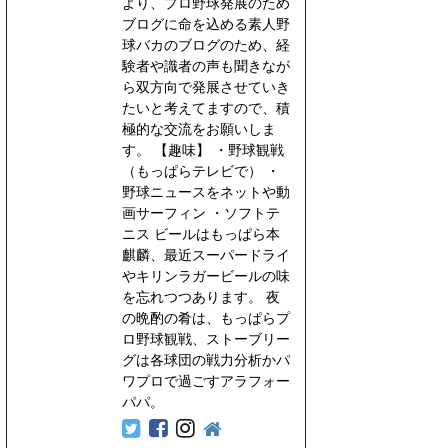
より、プロ野球発展のため
ブログに命を込める素人野
球バカのブログのため、経
験者や識者の声も聞きなが
ら双方向で発展させていき
たいと考えてますので、積
極的な交流をお願いしま
ら、出塁率も高く攻撃的一番バッターのイメージ
す。 【趣味】 ・野球観戦
（もっぱらテレビで） ・
野球ニュースをネットや動
力の高い２番バッター以降を活かせる可能性が。
画サーフィン ・ソフトテ
あるので、あまり使いたく無い戦略かと・・
ニス ビールはもっぱら本
麒麟、最近スーパードライ
やキリンラガービールの味
を忘れつつあります。 夜
重信選手のほうがリードかも？？
の晩酌の肴は、もっぱらプ
定着すると、守備力も高く面白いが・・
ロ野球観戦、ストーブリー
グは各球団の戦力分析かパ
ている
ワプロで過ごすアラフォー
低いのが難点。
パパ。
あるかも知れません。