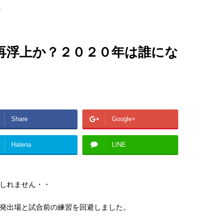
>
再浮上か？２０２０年は誰にな
Share
Google+
Hatena
LINE
しれません・・
発出場と試合前の練習を回避しました。