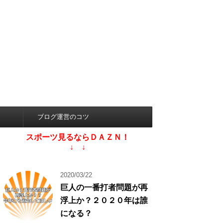
ブログ運営のコツ
スポーツ見るならＤＡＺＮ！
↓ ↓
2020/03/22
巨人の一番打者問題が再
浮上か？２０２０年は誰
になる？