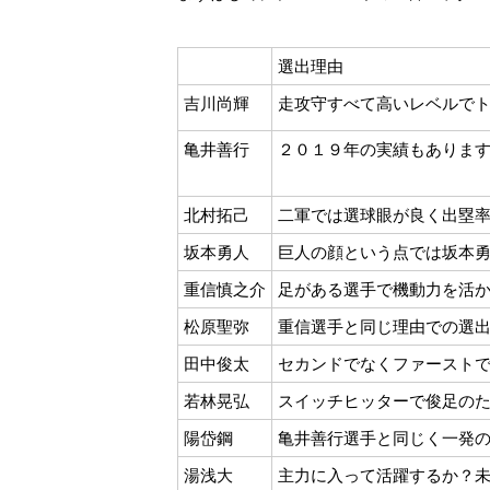
選出理由
吉川尚輝
走攻守すべて高いレベルで
亀井善行
２０１９年の実績もありま
北村拓己
二軍では選球眼が良く出塁
坂本勇人
巨人の顔という点では坂本
重信慎之介
足がある選手で機動力を活
松原聖弥
重信選手と同じ理由での選
田中俊太
セカンドでなくファースト
若林晃弘
スイッチヒッターで俊足の
陽岱鋼
亀井善行選手と同じく一発
湯浅大
主力に入って活躍するか？