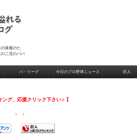
界の発展のた
住の二児のパパ
パ・リーグ
今日のプロ野球ニュース
巨人
キング、応援クリック下さい♬】
↓ ↓