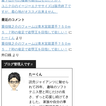
最下位からの優勝可能性はゼロだとか？
ユニクロのイージーエクササイズは販売終了で
すが、着心地がオススメ出来ません。
最近のコメント
重信慎之介のフォームは青木宣親選手？５０m
５．７秒の俊足で盗塁王を目指して欲しい！
に
たーくん
より
重信慎之介のフォームは青木宣親選手？５０m
５．７秒の俊足で盗塁王を目指して欲しい！
に
外口銭
より
ブログ管理人です♬
たーくん
読売ジャイアンツに魅せら
れて25年。 趣味のソフト
テニス歴と同じだけの長
さ、ずっと応援し続けてき
ました。 家族や自分の事