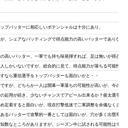
トップバッターに相応しいポテンシャルは十分にあり。
すが、シェアなバッティングで得点能力の高いバッターでありなが
率の高いバッター、一軍でも持ち味発揮すれば、足は無いが得点能
勇人しかいないですが、総合的に見て、得点能力が落ちる可能性が
かすなら重信選手をトップバッターも面白いかと・・
出ですが、どちらか一人は開幕一軍落ちの可能性が高いが、今の所
での起用が続き、少ないチャンスでアピール出来るか？俊太選手が
ため定着すると面白いが、現在打撃低迷で二軍調整を余儀なくされ
のあるバッターで攻撃的一番としては面白いが、穴が多く出塁率が
未知数なところがありますが、シーズン中に試される可能性は十分