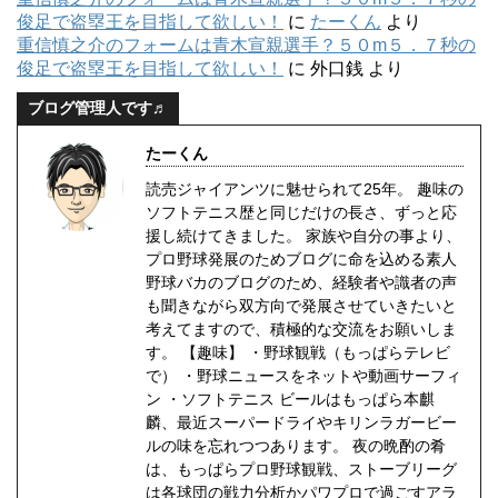
俊足で盗塁王を目指して欲しい！
に
たーくん
より
重信慎之介のフォームは青木宣親選手？５０m５．７秒の
俊足で盗塁王を目指して欲しい！
に
外口銭
より
ブログ管理人です♬
たーくん
読売ジャイアンツに魅せられて25年。 趣味の
ソフトテニス歴と同じだけの長さ、ずっと応
援し続けてきました。 家族や自分の事より、
プロ野球発展のためブログに命を込める素人
野球バカのブログのため、経験者や識者の声
も聞きながら双方向で発展させていきたいと
考えてますので、積極的な交流をお願いしま
す。 【趣味】 ・野球観戦（もっぱらテレビ
で） ・野球ニュースをネットや動画サーフィ
ン ・ソフトテニス ビールはもっぱら本麒
麟、最近スーパードライやキリンラガービー
ルの味を忘れつつあります。 夜の晩酌の肴
は、もっぱらプロ野球観戦、ストーブリーグ
は各球団の戦力分析かパワプロで過ごすアラ