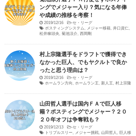
ングでメジャー入り？気になる年俸
や成績の推移を考察！
2019/12/16
-
セ・リーグ
ポスティングシステム
,
メジャー移籍
,
井口資仁
,
松井稼頭央
,
菊池涼介
,
西岡剛
村上宗隆選手をドラフトで獲得でき
なかった巨人、でもヤクルトで良か
ったと思う理由は？
2019/12/16
-
セ・リーグ
ホームラン方向
,
ホームラン王
,
新人王
,
村上宗隆
山田哲人選手は国内ＦＡで巨人移
籍？ポスティングでメジャー？２０
２０年オフは争奪戦も？
2019/12/13
-
セ・リーグ
トリプルスリー
,
メジャー挑戦
,
山田哲人
,
巨人移