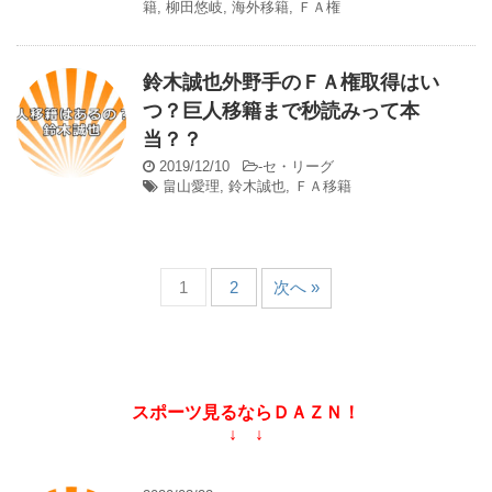
籍
,
柳田悠岐
,
海外移籍
,
ＦＡ権
鈴木誠也外野手のＦＡ権取得はい
つ？巨人移籍まで秒読みって本
当？？
2019/12/10
-
セ・リーグ
畠山愛理
,
鈴木誠也
,
ＦＡ移籍
1
2
次へ »
スポーツ見るならＤＡＺＮ！
↓ ↓