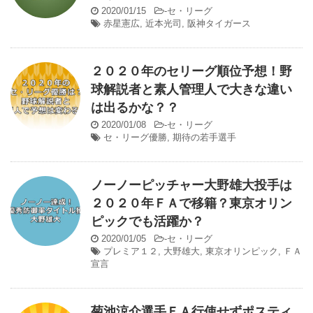
2020/01/15
-
セ・リーグ
赤星憲広
,
近本光司
,
阪神タイガース
２０２０年のセリーグ順位予想！野
球解説者と素人管理人で大きな違い
は出るかな？？
2020/01/08
-
セ・リーグ
セ・リーグ優勝
,
期待の若手選手
ノーノーピッチャー大野雄大投手は
２０２０年ＦＡで移籍？東京オリン
ピックでも活躍か？
2020/01/05
-
セ・リーグ
プレミア１２
,
大野雄大
,
東京オリンピック
,
ＦＡ
宣言
菊池涼介選手ＦＡ行使せずポスティ