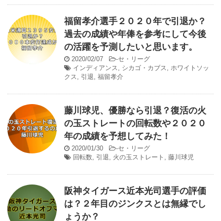
福留孝介選手２０２０年で引退か？
過去の成績や年俸を参考にして今後
の活躍を予測したいと思います。
2020/02/07
-
セ・リーグ
インディアンス
,
シカゴ・カブス
,
ホワイトソッ
クス
,
引退
,
福留孝介
藤川球児、優勝なら引退？復活の火
の玉ストレートの回転数や２０２０
年の成績を予想してみた！
2020/01/30
-
セ・リーグ
回転数
,
引退
,
火の玉ストレート
,
藤川球児
阪神タイガース近本光司選手の評価
は？２年目のジンクスとは無縁でし
ょうか？