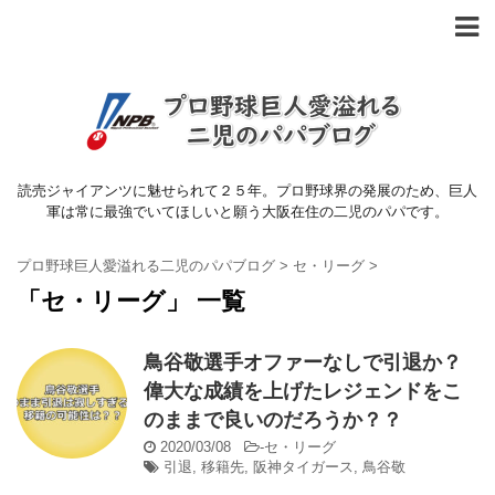
読売ジャイアンツに魅せられて２５年。プロ野球界の発展のため、巨人
軍は常に最強でいてほしいと願う大阪在住の二児のパパです。
プロ野球巨人愛溢れる二児のパパブログ
>
セ・リーグ
>
「セ・リーグ」 一覧
鳥谷敬選手オファーなしで引退か？
偉大な成績を上げたレジェンドをこ
のままで良いのだろうか？？
2020/03/08
-
セ・リーグ
引退
,
移籍先
,
阪神タイガース
,
鳥谷敬