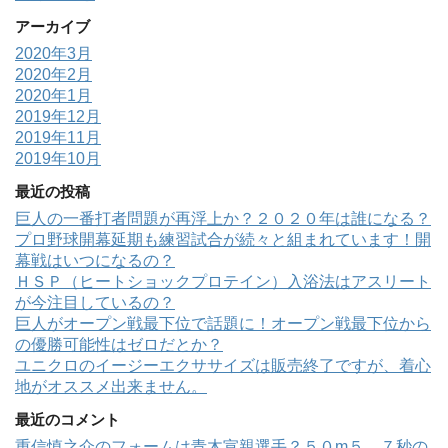
アーカイブ
2020年3月
2020年2月
2020年1月
2019年12月
2019年11月
2019年10月
最近の投稿
巨人の一番打者問題が再浮上か？２０２０年は誰になる？
プロ野球開幕延期も練習試合が続々と組まれています！開
幕戦はいつになるの？
ＨＳＰ（ヒートショックプロテイン）入浴法はアスリート
が今注目しているの？
巨人がオープン戦最下位で話題に！オープン戦最下位から
の優勝可能性はゼロだとか？
ユニクロのイージーエクササイズは販売終了ですが、着心
地がオススメ出来ません。
最近のコメント
重信慎之介のフォームは青木宣親選手？５０m５．７秒の