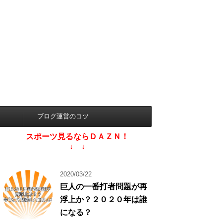
ブログ運営のコツ
スポーツ見るならＤＡＺＮ！
↓ ↓
2020/03/22
巨人の一番打者問題が再
浮上か？２０２０年は誰
になる？