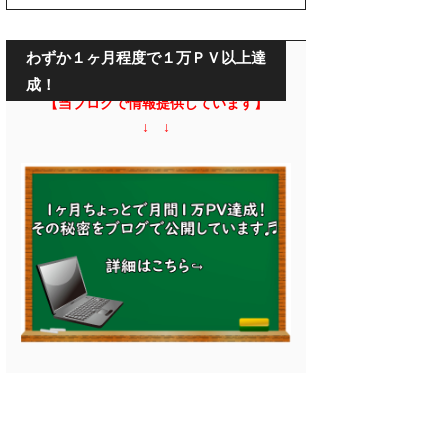
わずか１ヶ月程度で１万ＰＶ以上達
成！
【当ブログで情報提供しています】
↓ ↓