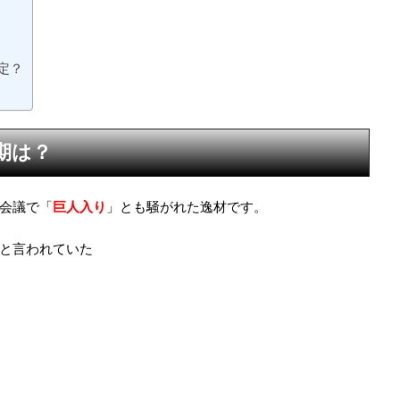
定？
期は？
会議で「
巨人入り
」とも騒がれた逸材です。
と言われていた