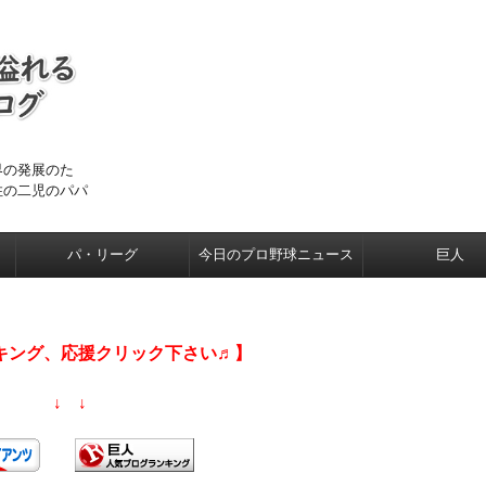
界の発展のた
住の二児のパパ
パ・リーグ
今日のプロ野球ニュース
巨人
キング、応援クリック下さい♬】
↓ ↓