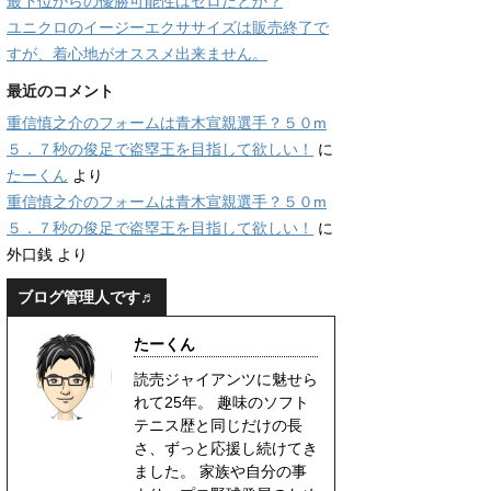
最下位からの優勝可能性はゼロだとか？
ユニクロのイージーエクササイズは販売終了で
すが、着心地がオススメ出来ません。
最近のコメント
重信慎之介のフォームは青木宣親選手？５０m
５．７秒の俊足で盗塁王を目指して欲しい！
に
たーくん
より
重信慎之介のフォームは青木宣親選手？５０m
５．７秒の俊足で盗塁王を目指して欲しい！
に
外口銭
より
ブログ管理人です♬
たーくん
読売ジャイアンツに魅せら
れて25年。 趣味のソフト
テニス歴と同じだけの長
さ、ずっと応援し続けてき
ました。 家族や自分の事