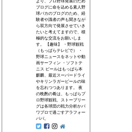
より、プロ野球発展のため
ブログに命を込める素人野
球バカのブログのため、経
験者や識者の声も聞きなが
ら双方向で発展させていき
たいと考えてますので、積
極的な交流をお願いしま
す。 【趣味】 ・野球観戦
（もっぱらテレビで） ・
野球ニュースをネットや動
画サーフィン ・ソフトテ
ニス ビールはもっぱら本
麒麟、最近スーパードライ
やキリンラガービールの味
を忘れつつあります。 夜
の晩酌の肴は、もっぱらプ
ロ野球観戦、ストーブリー
グは各球団の戦力分析かパ
ワプロで過ごすアラフォー
パパ。