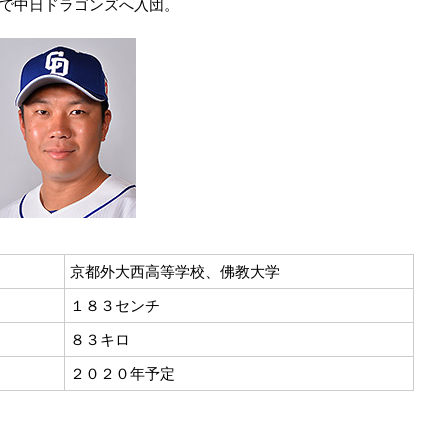
で中日ドラゴンズへ入団。
京都外大西高等学校、佛教大学
１８３センチ
８３キロ
２０２０年予定