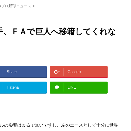
のプロ野球ニュース
>
手、ＦＡで巨人へ移籍してくれな
Share
Google+
Hatena
LINE
ルの影響はまるで無いですし、左のエースとして十分に世界