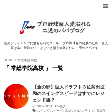
読売ジャイアンツに魅せられて２５年。プロ野球界の発展のため、巨人
軍は常に最強でいてほしいと願う大阪在住の二児のパパです。
HOME
>
常総学院高校
「 常総学院高校 」 一覧
【金の卵】巨人ドラフト３位菊田拡
和のスイングスピードはすでにレジ
ェンド級？
2019/10/31
-
巨人
スイングスピード
,
常総のバレンティン
,
常総学