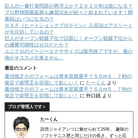
巨人の一番打者問題が再浮上か？２０２０年は誰になる？
プロ野球開幕延期も練習試合が続々と組まれています！開
幕戦はいつになるの？
ＨＳＰ（ヒートショックプロテイン）入浴法はアスリート
が今注目しているの？
巨人がオープン戦最下位で話題に！オープン戦最下位から
の優勝可能性はゼロだとか？
ユニクロのイージーエクササイズは販売終了ですが、着心
地がオススメ出来ません。
最近のコメント
重信慎之介のフォームは青木宣親選手？５０m５．７秒の
俊足で盗塁王を目指して欲しい！
に
たーくん
より
重信慎之介のフォームは青木宣親選手？５０m５．７秒の
俊足で盗塁王を目指して欲しい！
に
外口銭
より
ブログ管理人です♬
たーくん
読売ジャイアンツに魅せられて25年。 趣味の
ソフトテニス歴と同じだけの長さ、ずっと応