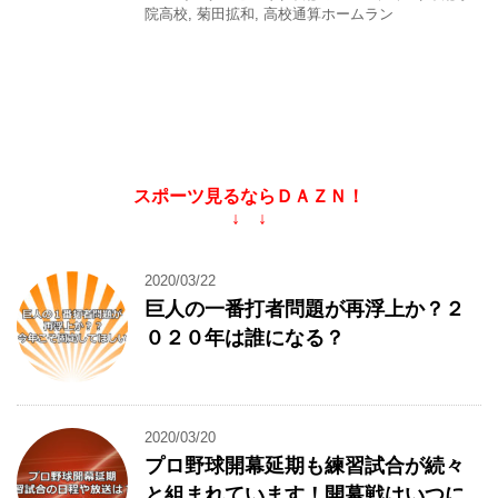
院高校
,
菊田拡和
,
高校通算ホームラン
スポーツ見るならＤＡＺＮ！
↓ ↓
2020/03/22
巨人の一番打者問題が再浮上か？２
０２０年は誰になる？
2020/03/20
プロ野球開幕延期も練習試合が続々
と組まれています！開幕戦はいつに