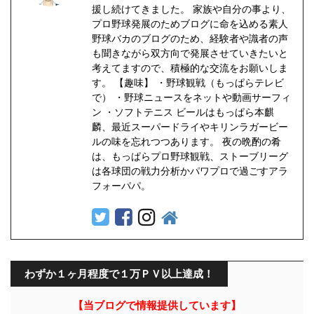
援し続けてきました。 家族や自分の事より、
プロ野球発展のためブログに命を込める素人
野球バカのブログのため、経験者や識者の声
も聞きながら双方向で発展させていきたいと
考えてますので、積極的な交流をお願いしま
す。 【趣味】 ・野球観戦（もっぱらテレビ
で） ・野球ニュースをネットや動画サーフィ
ン ・ソフトテニス ビールはもっぱら本麒
麟、最近スーパードライやキリンラガービー
ルの味を忘れつつあります。 夜の晩酌の肴
は、もっぱらプロ野球観戦、ストーブリーグ
は各球団の戦力分析かパワプロで過ごすアラ
フォーパパ。
わずか１ヶ月程度で１万ＰＶ以上達成！
【当ブログで情報提供しています】