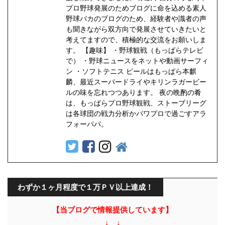
プロ野球発展のためブログに命を込める素人
野球バカのブログのため、経験者や識者の声
も聞きながら双方向で発展させていきたいと
考えてますので、積極的な交流をお願いしま
す。 【趣味】 ・野球観戦（もっぱらテレビ
で） ・野球ニュースをネットや動画サーフィ
ン ・ソフトテニス ビールはもっぱら本麒
麟、最近スーパードライやキリンラガービー
ルの味を忘れつつあります。 夜の晩酌の肴
は、もっぱらプロ野球観戦、ストーブリーグ
は各球団の戦力分析かパワプロで過ごすアラ
フォーパパ。
わずか１ヶ月程度で１万ＰＶ以上達成！
【当ブログで情報提供しています】
↓ ↓