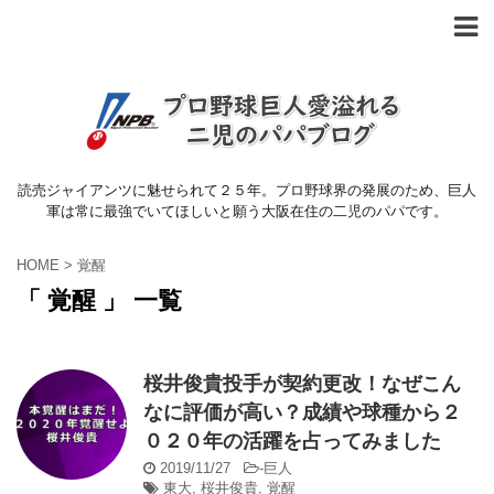
読売ジャイアンツに魅せられて２５年。プロ野球界の発展のため、巨人
軍は常に最強でいてほしいと願う大阪在住の二児のパパです。
HOME
>
覚醒
「 覚醒 」 一覧
桜井俊貴投手が契約更改！なぜこん
なに評価が高い？成績や球種から２
０２０年の活躍を占ってみました
2019/11/27
-
巨人
東大
,
桜井俊貴
,
覚醒