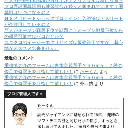
巨人の一番打者問題が再浮上か？２０２０年は誰になる？
プロ野球開幕延期も練習試合が続々と組まれています！開
幕戦はいつになるの？
ＨＳＰ（ヒートショックプロテイン）入浴法はアスリート
が今注目しているの？
巨人がオープン戦最下位で話題に！オープン戦最下位から
の優勝可能性はゼロだとか？
ユニクロのイージーエクササイズは販売終了ですが、着心
地がオススメ出来ません。
最近のコメント
重信慎之介のフォームは青木宣親選手？５０m５．７秒の
俊足で盗塁王を目指して欲しい！
に
たーくん
より
重信慎之介のフォームは青木宣親選手？５０m５．７秒の
俊足で盗塁王を目指して欲しい！
に
外口銭
より
ブログ管理人です♬
たーくん
読売ジャイアンツに魅せられて25年。 趣味の
ソフトテニス歴と同じだけの長さ、ずっと応
援し続けてきました。 家族や自分の事より、