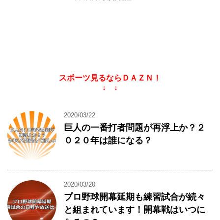
スポーツ見るならＤＡＺＮ！
↓ ↓
2020/03/22
巨人の一番打者問題が再浮上か？２
０２０年は誰になる？
2020/03/20
プロ野球開幕延期も練習試合が続々
と組まれています！開幕戦はいつに