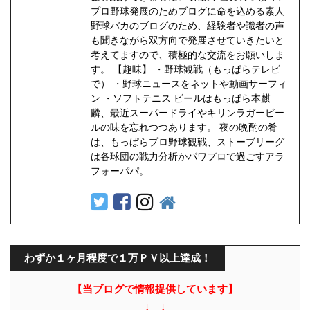
プロ野球発展のためブログに命を込める素人
野球バカのブログのため、経験者や識者の声
も聞きながら双方向で発展させていきたいと
考えてますので、積極的な交流をお願いしま
す。 【趣味】 ・野球観戦（もっぱらテレビ
で） ・野球ニュースをネットや動画サーフィ
ン ・ソフトテニス ビールはもっぱら本麒
麟、最近スーパードライやキリンラガービー
ルの味を忘れつつあります。 夜の晩酌の肴
は、もっぱらプロ野球観戦、ストーブリーグ
は各球団の戦力分析かパワプロで過ごすアラ
フォーパパ。
わずか１ヶ月程度で１万ＰＶ以上達成！
【当ブログで情報提供しています】
↓ ↓