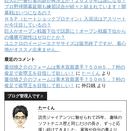
巨人の一番打者問題が再浮上か？２０２０年は誰になる？
プロ野球開幕延期も練習試合が続々と組まれています！開
幕戦はいつになるの？
ＨＳＰ（ヒートショックプロテイン）入浴法はアスリート
が今注目しているの？
巨人がオープン戦最下位で話題に！オープン戦最下位から
の優勝可能性はゼロだとか？
ユニクロのイージーエクササイズは販売終了ですが、着心
地がオススメ出来ません。
最近のコメント
重信慎之介のフォームは青木宣親選手？５０m５．７秒の
俊足で盗塁王を目指して欲しい！
に
たーくん
より
重信慎之介のフォームは青木宣親選手？５０m５．７秒の
俊足で盗塁王を目指して欲しい！
に
外口銭
より
ブログ管理人です♬
たーくん
読売ジャイアンツに魅せられて25年。 趣味の
ソフトテニス歴と同じだけの長さ、ずっと応
援し続けてきました。 家族や自分の事より、