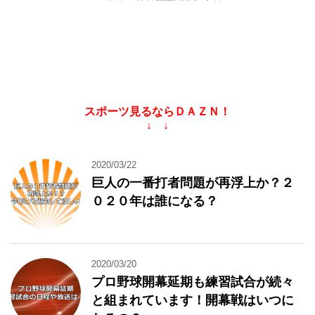
スポーツ見るならＤＡＺＮ！
↓ ↓
2020/03/22
巨人の一番打者問題が再浮上か？２
０２０年は誰になる？
2020/03/20
プロ野球開幕延期も練習試合が続々
と組まれています！開幕戦はいつに