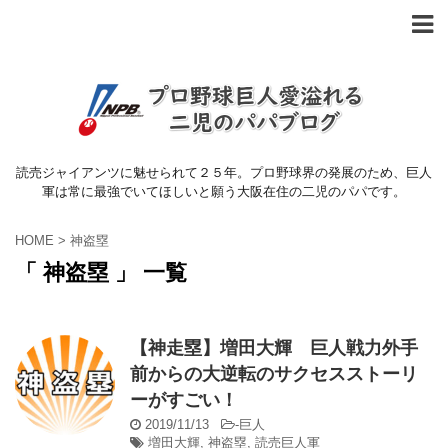
読売ジャイアンツに魅せられて２５年。プロ野球界の発展のため、巨人
軍は常に最強でいてほしいと願う大阪在住の二児のパパです。
HOME
>
神盗塁
「 神盗塁 」 一覧
【神走塁】増田大輝 巨人戦力外手
前からの大逆転のサクセスストーリ
ーがすごい！
2019/11/13
-
巨人
増田大輝
,
神盗塁
,
読売巨人軍