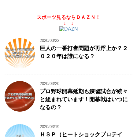
スポーツ見るならＤＡＺＮ！
↓ ↓
2020/03/22
巨人の一番打者問題が再浮上か？２
０２０年は誰になる？
2020/03/20
プロ野球開幕延期も練習試合が続々
と組まれています！開幕戦はいつに
なるの？
2020/03/19
ＨＳＰ（ヒートショックプロテイ