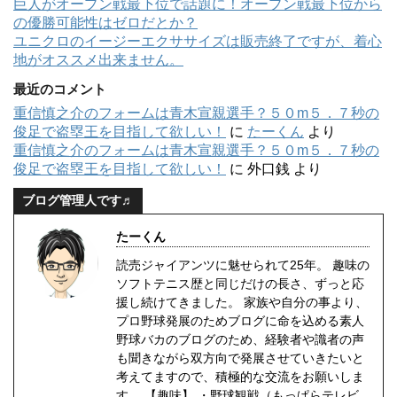
巨人がオープン戦最下位で話題に！オープン戦最下位から
の優勝可能性はゼロだとか？
ユニクロのイージーエクササイズは販売終了ですが、着心
地がオススメ出来ません。
最近のコメント
重信慎之介のフォームは青木宣親選手？５０m５．７秒の
俊足で盗塁王を目指して欲しい！
に
たーくん
より
重信慎之介のフォームは青木宣親選手？５０m５．７秒の
俊足で盗塁王を目指して欲しい！
に
外口銭
より
ブログ管理人です♬
たーくん
読売ジャイアンツに魅せられて25年。 趣味の
ソフトテニス歴と同じだけの長さ、ずっと応
援し続けてきました。 家族や自分の事より、
プロ野球発展のためブログに命を込める素人
野球バカのブログのため、経験者や識者の声
も聞きながら双方向で発展させていきたいと
考えてますので、積極的な交流をお願いしま
す。 【趣味】 ・野球観戦（もっぱらテレビ