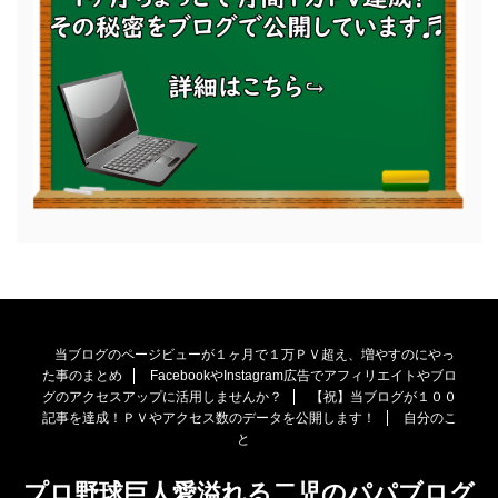
当ブログのページビューが１ヶ月で１万ＰＶ超え、増やすのにやっ
た事のまとめ
FacebookやInstagram広告でアフィリエイトやブロ
グのアクセスアップに活用しませんか？
【祝】当ブログが１００
記事を達成！ＰＶやアクセス数のデータを公開します！
自分のこ
と
プロ野球巨人愛溢れる二児のパパブログ