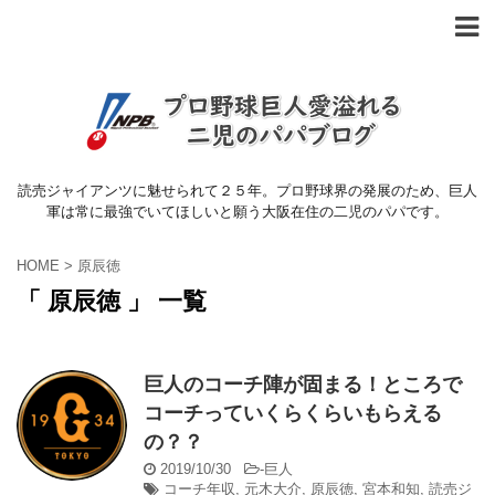
読売ジャイアンツに魅せられて２５年。プロ野球界の発展のため、巨人
軍は常に最強でいてほしいと願う大阪在住の二児のパパです。
HOME
>
原辰徳
「 原辰徳 」 一覧
巨人のコーチ陣が固まる！ところで
コーチっていくらくらいもらえる
の？？
2019/10/30
-
巨人
コーチ年収
,
元木大介
,
原辰徳
,
宮本和知
,
読売ジ