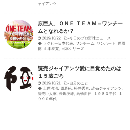
ャイアンツ
原巨人、ＯＮＥ ＴＥＡＭ＝ワンチー
ムとなれるか？
2019/10/22
-
今日のプロ野球ニュース
ラグビー日本代表
,
ワンチーム
,
ワンハート
,
原辰
徳
,
山本泰寛
,
日本シリーズ
読売ジャイアンツ愛に目覚めたのは
１５歳ごろ
2019/10/21
-
自分のこと
上原浩治
,
原辰徳
,
松井秀喜
,
読売ジャイアンツ
,
読売巨人軍
,
長嶋茂雄
,
高橋由伸
,
１９８０年代
,
１
９９０年代