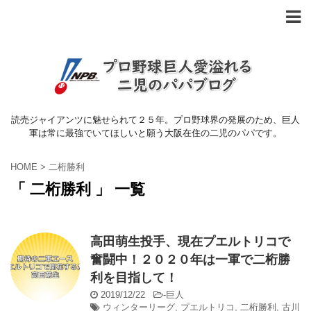
読売ジャイアンツに魅せられて２５年。プロ野球界の発展のため、巨人
軍は常に最強でいてほしいと願う大阪在住の二児のパパです。
HOME
>
二桁勝利
「 二桁勝利 」 一覧
高田萌生投手、現在プエルトリコで
奮闘中！２０２０年は一軍で二桁勝
利を目指して！
2019/12/22
-
巨人
ウィンターリーグ
,
プエルトリコ
,
二桁勝利
,
古川