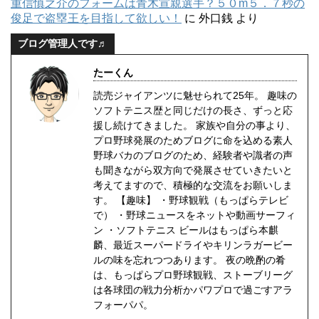
重信慎之介のフォームは青木宣親選手？５０m５．７秒の
俊足で盗塁王を目指して欲しい！
に
外口銭
より
ブログ管理人です♬
たーくん
読売ジャイアンツに魅せられて25年。 趣味の
ソフトテニス歴と同じだけの長さ、ずっと応
援し続けてきました。 家族や自分の事より、
プロ野球発展のためブログに命を込める素人
野球バカのブログのため、経験者や識者の声
も聞きながら双方向で発展させていきたいと
考えてますので、積極的な交流をお願いしま
す。 【趣味】 ・野球観戦（もっぱらテレビ
で） ・野球ニュースをネットや動画サーフィ
ン ・ソフトテニス ビールはもっぱら本麒
麟、最近スーパードライやキリンラガービー
ルの味を忘れつつあります。 夜の晩酌の肴
は、もっぱらプロ野球観戦、ストーブリーグ
は各球団の戦力分析かパワプロで過ごすアラ
フォーパパ。