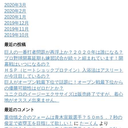
2020年3月
2020年2月
2020年1月
2019年12月
2019年11月
2019年10月
最近の投稿
巨人の一番打者問題が再浮上か？２０２０年は誰になる？
プロ野球開幕延期も練習試合が続々と組まれています！開
幕戦はいつになるの？
ＨＳＰ（ヒートショックプロテイン）入浴法はアスリート
が今注目しているの？
巨人がオープン戦最下位で話題に！オープン戦最下位から
の優勝可能性はゼロだとか？
ユニクロのイージーエクササイズは販売終了ですが、着心
地がオススメ出来ません。
最近のコメント
重信慎之介のフォームは青木宣親選手？５０m５．７秒の
俊足で盗塁王を目指して欲しい！
に
たーくん
より