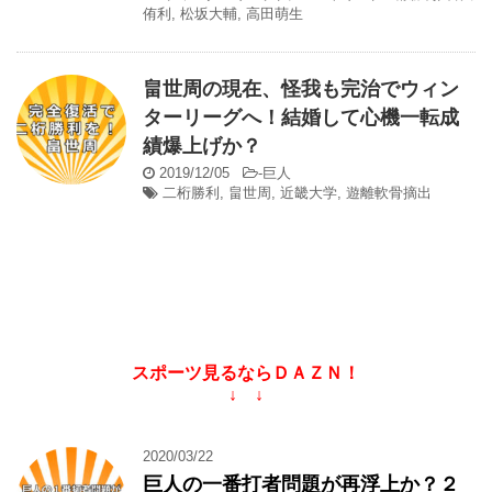
侑利
,
松坂大輔
,
高田萌生
畠世周の現在、怪我も完治でウィン
ターリーグへ！結婚して心機一転成
績爆上げか？
2019/12/05
-
巨人
二桁勝利
,
畠世周
,
近畿大学
,
遊離軟骨摘出
スポーツ見るならＤＡＺＮ！
↓ ↓
2020/03/22
巨人の一番打者問題が再浮上か？２