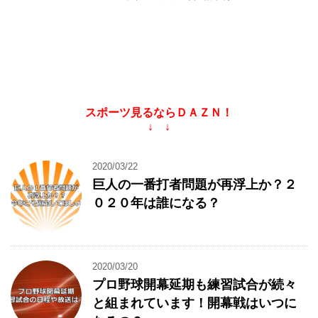
スポーツ見るならＤＡＺＮ！
↓ ↓
2020/03/22
巨人の一番打者問題が再浮上か？２
０２０年は誰になる？
2020/03/20
プロ野球開幕延期も練習試合が続々
と組まれています！開幕戦はいつに