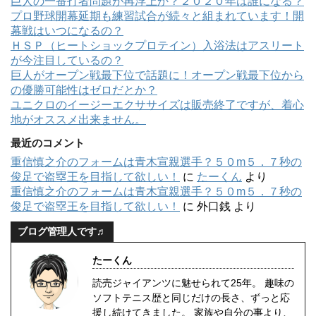
巨人の一番打者問題が再浮上か？２０２０年は誰になる？
プロ野球開幕延期も練習試合が続々と組まれています！開
幕戦はいつになるの？
ＨＳＰ（ヒートショックプロテイン）入浴法はアスリート
が今注目しているの？
巨人がオープン戦最下位で話題に！オープン戦最下位から
の優勝可能性はゼロだとか？
ユニクロのイージーエクササイズは販売終了ですが、着心
地がオススメ出来ません。
最近のコメント
重信慎之介のフォームは青木宣親選手？５０m５．７秒の
俊足で盗塁王を目指して欲しい！
に
たーくん
より
重信慎之介のフォームは青木宣親選手？５０m５．７秒の
俊足で盗塁王を目指して欲しい！
に
外口銭
より
ブログ管理人です♬
たーくん
読売ジャイアンツに魅せられて25年。 趣味の
ソフトテニス歴と同じだけの長さ、ずっと応
援し続けてきました。 家族や自分の事より、