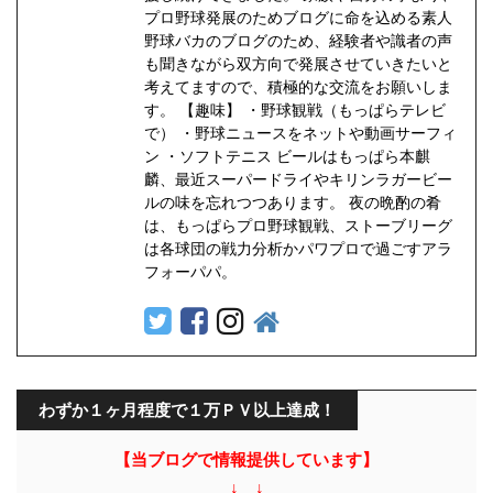
プロ野球発展のためブログに命を込める素人
野球バカのブログのため、経験者や識者の声
も聞きながら双方向で発展させていきたいと
考えてますので、積極的な交流をお願いしま
す。 【趣味】 ・野球観戦（もっぱらテレビ
で） ・野球ニュースをネットや動画サーフィ
ン ・ソフトテニス ビールはもっぱら本麒
麟、最近スーパードライやキリンラガービー
ルの味を忘れつつあります。 夜の晩酌の肴
は、もっぱらプロ野球観戦、ストーブリーグ
は各球団の戦力分析かパワプロで過ごすアラ
フォーパパ。
わずか１ヶ月程度で１万ＰＶ以上達成！
【当ブログで情報提供しています】
↓ ↓